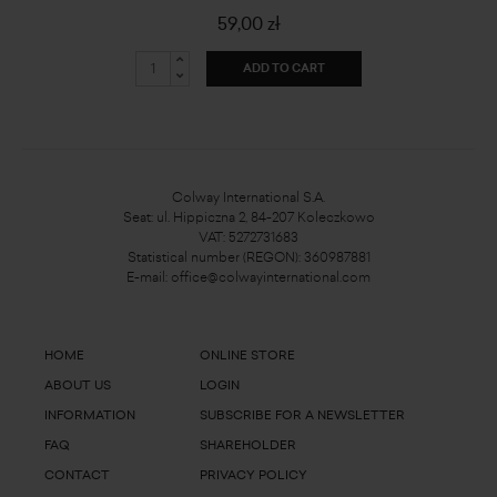
59,00 zł
ADD TO CART
Colway International S.A.
Seat: ul. Hippiczna 2, 84-207 Koleczkowo
VAT: 5272731683
Statistical number (REGON): 360987881
E-mail:
office@colwayinternational.com
HOME
ONLINE STORE
ABOUT US
LOGIN
INFORMATION
SUBSCRIBE FOR A NEWSLETTER
FAQ
SHAREHOLDER
CONTACT
PRIVACY POLICY