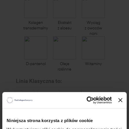
Kolagen
Ekstrakt
Wyciąg
transdermalny
z aloesu
z owoców
noni
D-pantenol
Oleje
Witaminy
roślinne
Linia Klasyczna to:
kompleksowa, codzienna pielęgnacja twarzy,
ciała i włosów - prosta i skuteczna
naturalny kolagen transdermalny
wspomagający regenerację i nawilżenie
skóry
×
Niniejsza strona korzysta z plików cookie
receptury tak delikatne, że polecane są