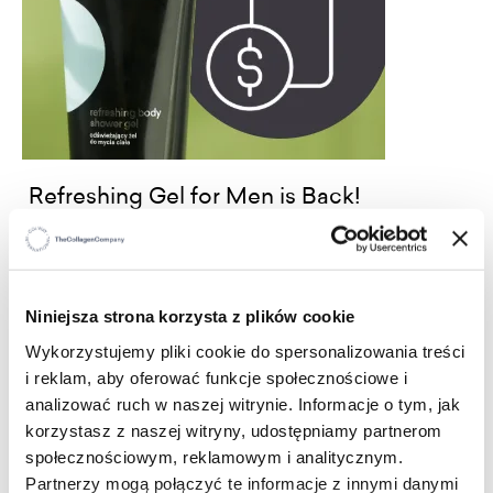
Refreshing Gel for Men is Back!
4/29/25
Niniejsza strona korzysta z plików cookie
Wykorzystujemy pliki cookie do spersonalizowania treści
i reklam, aby oferować funkcje społecznościowe i
analizować ruch w naszej witrynie. Informacje o tym, jak
korzystasz z naszej witryny, udostępniamy partnerom
społecznościowym, reklamowym i analitycznym.
Refreshing Gel for Men is now available!
Partnerzy mogą połączyć te informacje z innymi danymi