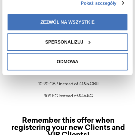
Pokaż szczegóły
ZEZWÓL NA WSZYSTKIE
or
SPERSONALIZUJ
Collaceine Immune for only:
49 PLN instead of
169 PLN
ODMOWA
11.90 EUR instead of
46.95 EUR
10.90 GBP instead of
41.95 GBP
309 KC instead of
945 KC
Remember this offer when
registering your new Clients and
VIP Clients!