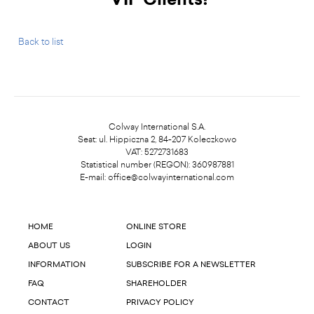
Back to list
Colway International S.A.
Seat: ul. Hippiczna 2, 84-207 Koleczkowo
VAT: 5272731683
Statistical number (REGON): 360987881
E-mail:
office@colwayinternational.com
HOME
ONLINE STORE
ABOUT US
LOGIN
INFORMATION
SUBSCRIBE FOR A NEWSLETTER
FAQ
SHAREHOLDER
CONTACT
PRIVACY POLICY