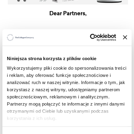
Dear Partners,
It's time for a product update in the Hello Program for Clients
and VIP Clients.
From now on, Clients and VIP Clients can choose from the
Niniejsza strona korzysta z plików cookie
following products for their first purchase of 159 PLN
:
Wykorzystujemy pliki cookie do spersonalizowania treści
i reklam, aby oferować funkcje społecznościowe i
analizować ruch w naszej witrynie. Informacje o tym, jak
Natural Balance Cream for only:
korzystasz z naszej witryny, udostępniamy partnerom
społecznościowym, reklamowym i analitycznym.
49 PLN instead of
179 PLN
Partnerzy mogą połączyć te informacje z innymi danymi
11.90 EUR instead of
42.95 EUR
otrzymanymi od Ciebie lub uzyskanymi podczas
korzystania z ich usług.
10.90 GBP instead of
38.95 GBP
309 KC instead of
895 KC