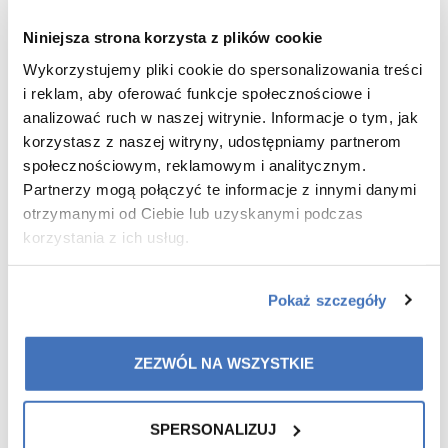
From now on, the discount on all your purchases is not 10%,
but as much as 20%
Niniejsza strona korzysta z plików cookie
Wykorzystujemy pliki cookie do spersonalizowania treści
i reklam, aby oferować funkcje społecznościowe i
Remember that VIP customers also have access to Special
analizować ruch w naszej witrynie. Informacje o tym, jak
Offers in our store, thanks to which you can make purchases at
korzystasz z naszej witryny, udostępniamy partnerom
even more attractive prices.
społecznościowym, reklamowym i analitycznym.
Partnerzy mogą połączyć te informacje z innymi danymi
If you have any questions or need help, please contact us by e-
otrzymanymi od Ciebie lub uzyskanymi podczas
mail or phone and we will be happy to help you:
korzystania z ich usług.
office@colwayinternational.com
58 351 39 03
Pokaż szczegóły
ZEZWÓL NA WSZYSTKIE
Take advantage of this opportunity!
SPERSONALIZUJ