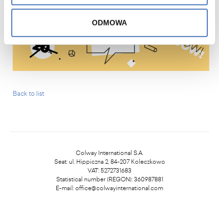
ODMOWA
Back to list
Colway International S.A.
Seat: ul. Hippiczna 2, 84-207 Koleczkowo
VAT: 5272731683
Statistical number (REGON): 360987881
E-mail:
office@colwayinternational.com