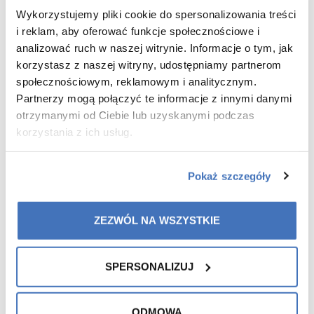
Wykorzystujemy pliki cookie do spersonalizowania treści
i reklam, aby oferować funkcje społecznościowe i
with the new batch of
We would like to inform you that
analizować ruch w naszej witrynie. Informacje o tym, jak
Skin Lift Lifting Ampoules, there will be a
korzystasz z naszej witryny, udostępniamy partnerom
price increase as well as an increase in
społecznościowym, reklamowym i analitycznym.
purchase points.
Partnerzy mogą połączyć te informacje z innymi danymi
otrzymanymi od Ciebie lub uzyskanymi podczas
korzystania z ich usług.
This change is a result of rising raw material costs and
production processes. However, we are committed to
providing you with the highest quality products that meet the
Pokaż szczegóły
highest standards of effectiveness and safety.
ZEZWÓL NA WSZYSTKIE
Thank you for your understanding and continued trust in
the Colway International brand.
SPERSONALIZUJ
Sincerely,
ODMOWA