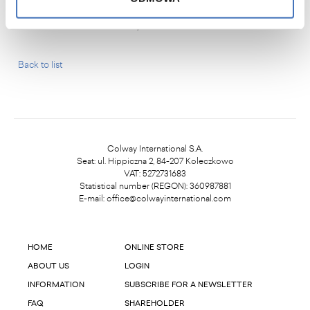
The Colway International Team
Back to list
Colway International S.A.
Seat: ul. Hippiczna 2, 84-207 Koleczkowo
VAT: 5272731683
Statistical number (REGON): 360987881
E-mail:
office@colwayinternational.com
HOME
ONLINE STORE
ABOUT US
LOGIN
INFORMATION
SUBSCRIBE FOR A NEWSLETTER
FAQ
SHAREHOLDER