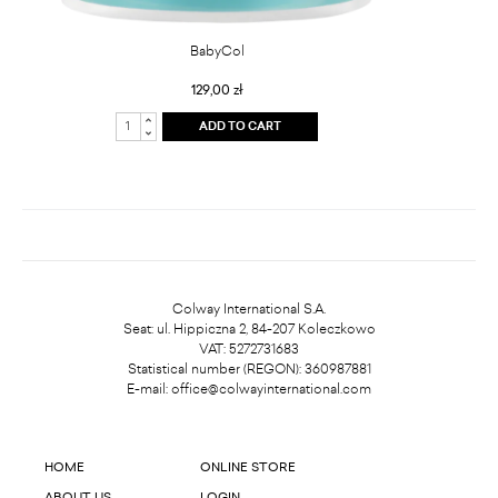
BabyCol
129,00 zł
ADD TO CART
Colway International S.A.
Seat: ul. Hippiczna 2, 84-207 Koleczkowo
VAT: 5272731683
Statistical number (REGON): 360987881
E-mail:
office@colwayinternational.com
HOME
ONLINE STORE
ABOUT US
LOGIN