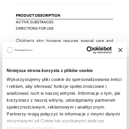
PRODUCT DESCRIPTION
ACTIVE SUBSTANCES
DIRECTIONS FOR USE
Children's skin hygiene requires special care and
exceptional, delicate care products. Thanks to the
presence of hydro active emollient and plant
surfactants, it gently cleanses, oils and protects the
skin. Effectively cleans the skin, and its gentle
Niniejsza strona korzysta z plików cookie
formula reduces the risk of irritation. It prevents
excessive drying of the skin during washing. It does
Wykorzystujemy pliki cookie do spersonalizowania treści
not affect the hydrolipid layer of the skin, which is a
i reklam, aby oferować funkcje społecznościowe i
natural skin protection. The baby wash gel is so
analizować ruch w naszej witrynie. Informacje o tym, jak
gentle that it does not sting the eyes. While bathing,
korzystasz z naszej witryny, udostępniamy partnerom
it gives a pleasant, delicate foam. Baby's skin care
społecznościowym, reklamowym i analitycznym.
cannot be accidental, so choose a specially
Partnerzy mogą połączyć te informacje z innymi danymi
composed and proven product.
otrzymanymi od Ciebie lub uzyskanymi podczas
korzystania z ich usług.