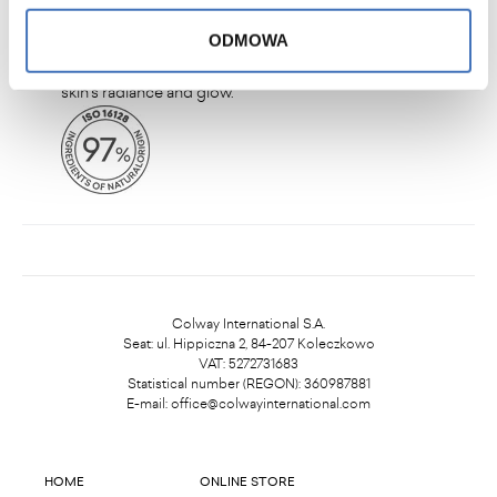
the skin - it has anti-wrinkle properties, reduces
ODMOWA
existing wrinkles, firms the skin and makes it elastic,
evens out the colour of complexion and restores the
skin's radiance and glow.
Colway International S.A.
Seat: ul. Hippiczna 2, 84-207 Koleczkowo
VAT: 5272731683
Statistical number (REGON): 360987881
E-mail:
office@colwayinternational.com
HOME
ONLINE STORE