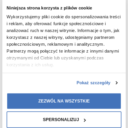
249,00 zł
Niniejsza strona korzysta z plików cookie
ADD TO CART
Wykorzystujemy pliki cookie do spersonalizowania treści
i reklam, aby oferować funkcje społecznościowe i
analizować ruch w naszej witrynie. Informacje o tym, jak
korzystasz z naszej witryny, udostępniamy partnerom
PRODUCT DESCRIPTION
społecznościowym, reklamowym i analitycznym.
ACTIVE SUBSTANCES
Partnerzy mogą połączyć te informacje z innymi danymi
DIRECTIONS FOR USE
otrzymanymi od Ciebie lub uzyskanymi podczas
TESTS
korzystania z ich usług.
Good night skin drops
is an innovative serum that
provides the skin of your face with multi-directional
care. Night rest is the time when your skin most
Pokaż szczegóły
effectively absorbs the ingredients provided by skin
care cosmetics. We have composed a unique
ZEZWÓL NA WSZYSTKIE
formula to ensure the skin’s optimum regeneration,
rejuvenation and hydration. The innovative
combination of active ingredients provides that the
SPERSONALIZUJ
product is working from the first use and its regular
use brings a visible improvement in the condition of