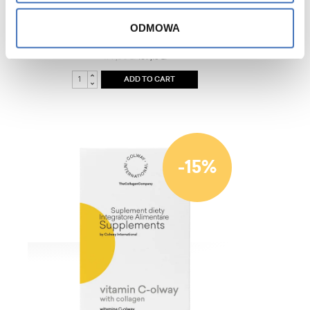
ODMOWA
CollUp
199,00 zł
169,15 zł
ADD TO CART
-15%