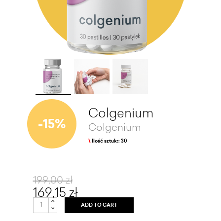
Colgenium
-15%
Colgenium
\
Ilość sztuk:: 30
199,00 zł
169,15 zł
ADD TO CART