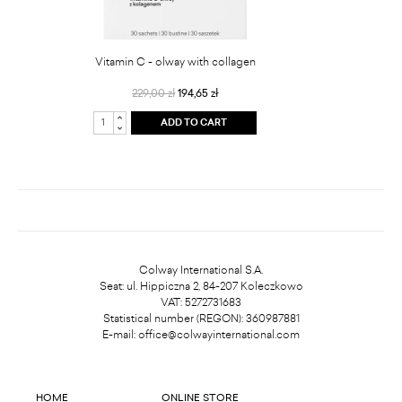
Vitamin C - olway with collagen
229,00 zł
194,65 zł
ADD TO CART
Colway International S.A.
Seat: ul. Hippiczna 2, 84-207 Koleczkowo
VAT: 5272731683
Statistical number (REGON): 360987881
E-mail:
office@colwayinternational.com
HOME
ONLINE STORE