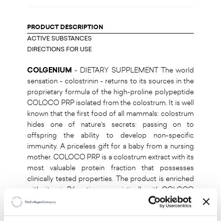
PRODUCT DESCRIPTION
ACTIVE SUBSTANCES
DIRECTIONS FOR USE
COLGENIUM
- DIETARY SUPPLEMENT The world
sensation - colostrinin - returns to its sources in the
proprietary formula of the high-proline polypeptide
COLOCO PRP isolated from the colostrum. It is well
known that the first food of all mammals: colostrum
hides one of nature's secrets: passing on to
offspring the ability to develop non-specific
immunity. A priceless gift for a baby from a nursing
mother. COLOCO PRP is a colostrum extract with its
most valuable protein fraction that possesses
clinically tested properties. The product is enriched
with vitamin B6, acting synergistically with COLOCO
PRP, which supports the synthesis of cysteines and
the production of red blood cells and supports the