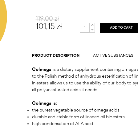
119,00 zł
101,15 zł
ADD TO CART
PRODUCT DESCRIPTION
ACTIVE SUBSTANCES
Colmega
is a dietary supplement containing omega ac
to the Polish method of anhydrous esterification of l
in esters allows us to use the ability of our body to s
all polyunsaturated acids it needs.
Colmega is:
the purest vegetable source of omega acids
durable and stable form of linseed oil bioesters
high condensation of ALA acid