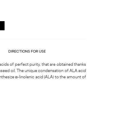
DIRECTIONS FOR USE
ids of perfect purity, that are obtained thanks
inseed oil. The unique condensation of ALA acid
ynthesize α-linolenic acid (ALA) to the amount of