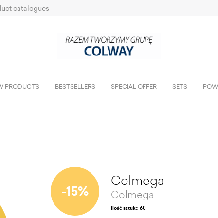
uct catalogues
W PRODUCTS
BESTSELLERS
SPECIAL OFFER
SETS
POW
Colmega
-15%
Colmega
Ilość sztuk:: 60