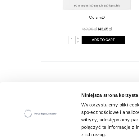
ColamiD
169,00 zł
143,65 zł
ADD TO CART
Colway International S.A.
Niniejsza strona korzysta
Seat: ul. Hippiczna 2, 84-207 Koleczkowo
VAT: 5272731683
Wykorzystujemy pliki cook
Statistical number (REGON): 360987881
społecznościowe i analizo
E-mail:
office@colwayinternational.com
witryny, udostępniamy pa
połączyć te informacje z
z ich usług.