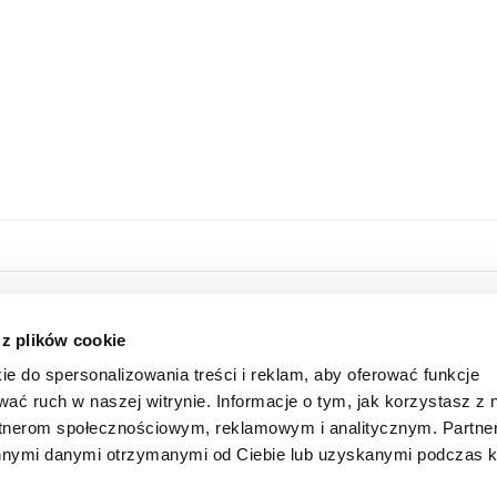
HOME
ONLINE STORE
 z plików cookie
ABOUT US
LOGIN
ie do spersonalizowania treści i reklam, aby oferować funkcje
INFORMATION
SUBSCRIBE FOR A NEWSLETTER
wać ruch w naszej witrynie. Informacje o tym, jak korzystasz z 
FAQ
SHAREHOLDER
rtnerom społecznościowym, reklamowym i analitycznym. Partn
CONTACT
 innymi danymi otrzymanymi od Ciebie lub uzyskanymi podczas k