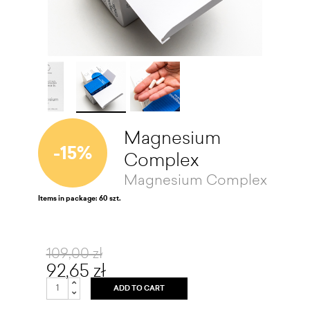
Magnesium
-15%
Complex
Magnesium Complex
Items in package: 60 szt.
109,00 zł
92,65 zł
ADD TO CART