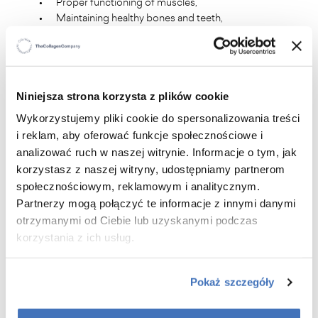
•
Proper functioning of muscles,
•
Maintaining healthy bones and teeth,
•
Maintaining electrolyte balance,
•
Normal protein synthesis,
•
Maintaining normal psychological function,
•
Maintaining normal energy metabolism.
Niniejsza strona korzysta z plików cookie
Wykorzystujemy pliki cookie do spersonalizowania treści
i reklam, aby oferować funkcje społecznościowe i
analizować ruch w naszej witrynie. Informacje o tym, jak
korzystasz z naszej witryny, udostępniamy partnerom
społecznościowym, reklamowym i analitycznym.
Partnerzy mogą połączyć te informacje z innymi danymi
Recommended for you
otrzymanymi od Ciebie lub uzyskanymi podczas
korzystania z ich usług.
Pokaż szczegóły
-15%