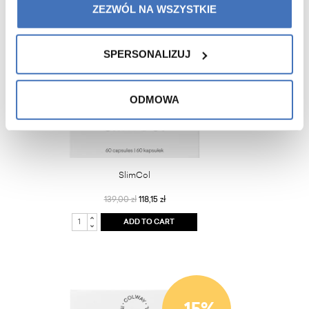
ZEZWÓL NA WSZYSTKIE
SPERSONALIZUJ
ODMOWA
SlimCol
139,00 zł
118,15 zł
ADD TO CART
-15%