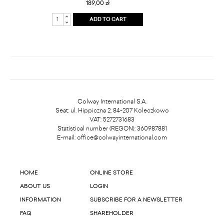
189,00 zł
ADD TO CART
Colway International S.A.
Seat: ul. Hippiczna 2, 84-207 Koleczkowo
VAT: 5272731683
Statistical number (REGON): 360987881
E-mail:
office@colwayinternational.com
HOME
ONLINE STORE
ABOUT US
LOGIN
INFORMATION
SUBSCRIBE FOR A NEWSLETTER
FAQ
SHAREHOLDER