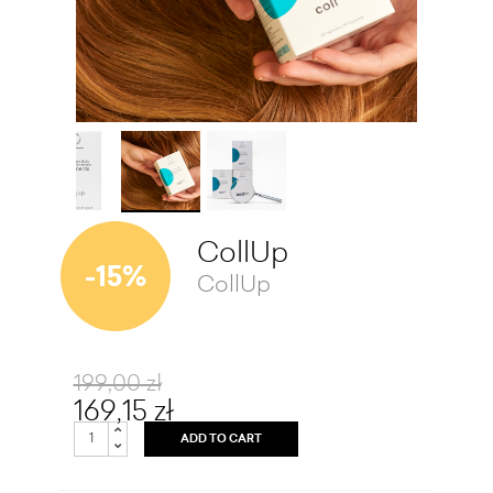
CollUp
-15%
CollUp
199,00 zł
169,15 zł
ADD TO CART