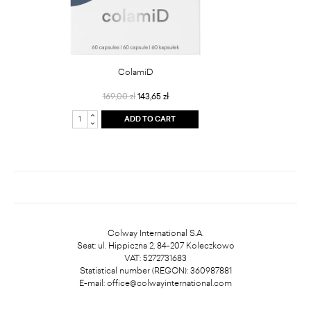
ColamiD
169,00 zł
143,65 zł
ADD TO CART
Colway International S.A.
Seat: ul. Hippiczna 2, 84-207 Koleczkowo
VAT: 5272731683
Statistical number (REGON): 360987881
E-mail:
office@colwayinternational.com