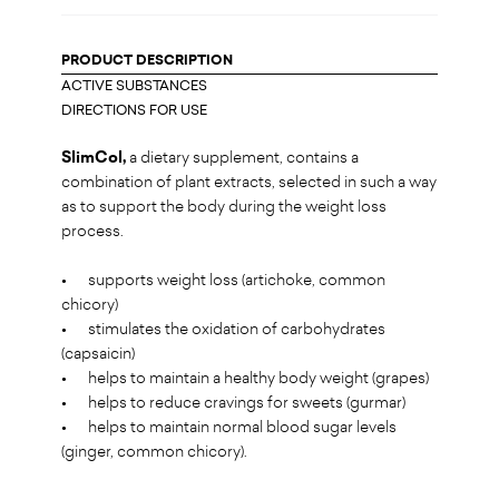
PRODUCT DESCRIPTION
ACTIVE SUBSTANCES
DIRECTIONS FOR USE
SlimCol,
a dietary supplement, contains a
combination of plant extracts, selected in such a way
as to support the body during the weight loss
process.
•
supports weight loss (artichoke, common
chicory)
•
stimulates the oxidation of carbohydrates
(capsaicin)
•
helps to maintain a healthy body weight (grapes)
•
helps to reduce cravings for sweets (gurmar)
•
helps to maintain normal blood sugar levels
(ginger, common chicory).