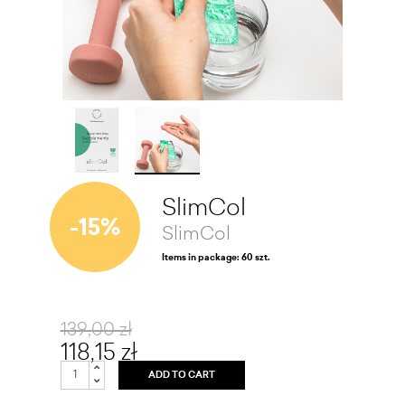
SlimCol
-15%
SlimCol
Items in package: 60 szt.
139,00 zł
118,15 zł
ADD TO CART