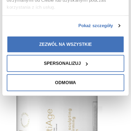
otrzymanymi od Ciebie lub uzyskanymi podczas
korzystania z ich usług.
Pokaż szczegóły
Recommended for you
ZEZWÓL NA WSZYSTKIE
SPERSONALIZUJ
ODMOWA