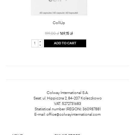
CollUp
199,00 zł
169,15 zł
ADD TO CART
Colway International S.A.
Seat: ul. Hippiczna 2, 84-207 Koleczkowo
VAT: 5272731683
Statistical number (REGON): 360987881
E-mail:
office@colwayinternational.com