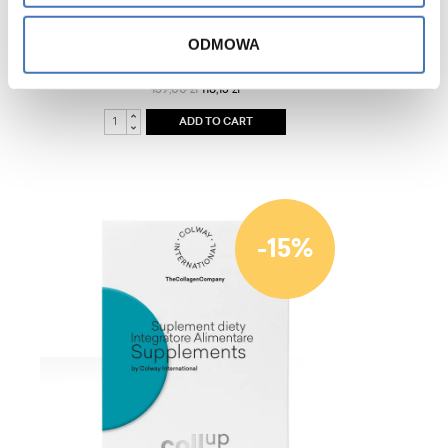
ODMOWA
SlimCol
139,00 zł
118,15 zł
ADD TO CART
-15%