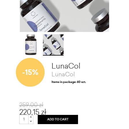
LunaCol
-15%
LunaCol
Items in package: 60 szt.
259,00 zł
220,15 zł
ADD TO CART