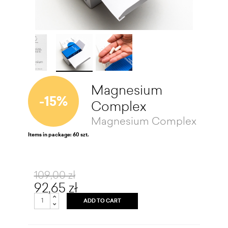
Magnesium
-15%
Complex
Magnesium Complex
Items in package: 60 szt.
109,00 zł
92,65 zł
ADD TO CART