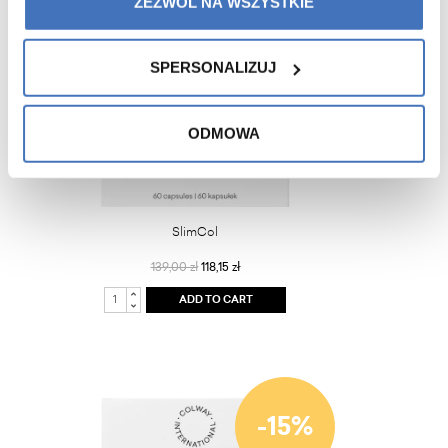
ZEZWÓL NA WSZYSTKIE
SPERSONALIZUJ
ODMOWA
SlimCol
139,00 zł
118,15 zł
ADD TO CART
-15%