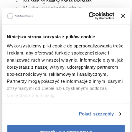
•
Maintaining healthy bones and teeth,
•
Maintaining electrolyte balance,
•
Normal protein synthesis,
•
Maintaining normal psychological function,
•
Maintaining normal energy metabolism.
Niniejsza strona korzysta z plików cookie
Wykorzystujemy pliki cookie do spersonalizowania treści
i reklam, aby oferować funkcje społecznościowe i
analizować ruch w naszej witrynie. Informacje o tym, jak
korzystasz z naszej witryny, udostępniamy partnerom
społecznościowym, reklamowym i analitycznym.
Partnerzy mogą połączyć te informacje z innymi danymi
Recommended for you
otrzymanymi od Ciebie lub uzyskanymi podczas
korzystania z ich usług.
Pokaż szczegóły
-15%