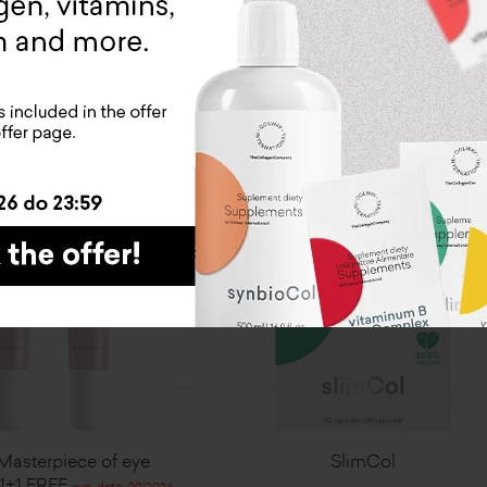
9,00 zł
169,15 zł
169,00 zł
143,65 zł
ADD TO CART
ADD TO CART
-15%
1+1 Free
 Masterpiece of eye
SlimCol
 1+1 FREE
exp. date: 09/2026