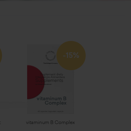
-15%
t
vitaminum B Complex