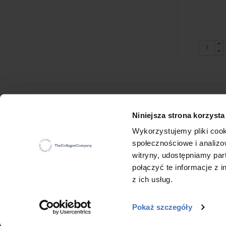
Colway International S.A.
Niniejsza strona korzysta
Seat: ul. Hippiczna 2, 84-207 Koleczkowo
VAT: 5272731683
Wykorzystujemy pliki cook
Statistical number (REGON): 360987881
społecznościowe i analizo
E-mail:
office@colwayinternational.com
witryny, udostępniamy pa
połączyć te informacje z
z ich usług.
Pokaż szczegóły
COPYRIGHT © 2015-2026 COLWAY INTERNATIONAL