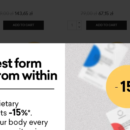
9,00 zł
143,65 zł
79,00 zł
67,15 zł
ADD TO CART
ADD TO CART
-15%
-15%
Colgenium
ColamiD
\