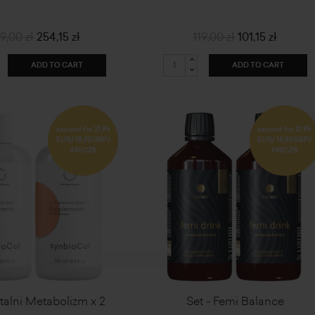
9,00 zł
254,15 zł
119,00 zł
101,15 zł
ADD TO CART
ADD TO CART
second for 21,95
second for 21,95
EUR/ 18,95GBP/
EUR/ 18,95GBP/
445CZK
445CZK
italni Metabolizm x 2
Set - Femi Balance