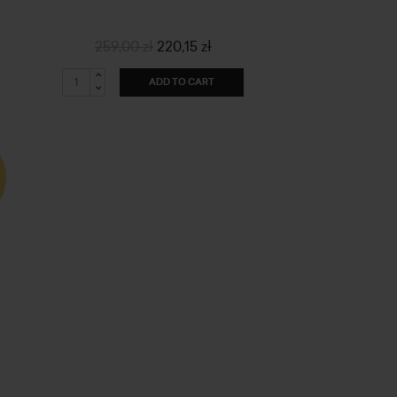
259,00 zł
220,15 zł
ADD TO CART