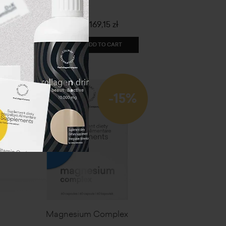
199,00 zł
169,15 zł
ADD TO CART
-15%
Magnesium Complex