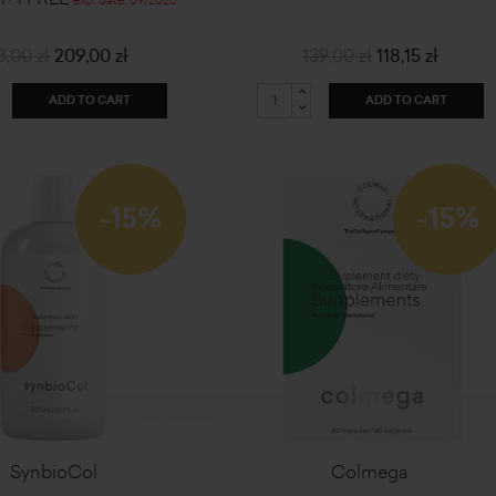
8,00 zł
209,00 zł
139,00 zł
118,15 zł
ADD TO CART
ADD TO CART
-15%
-15%
SynbioCol
Colmega