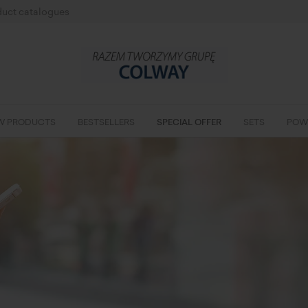
uct catalogues
W PRODUCTS
BESTSELLERS
SPECIAL OFFER
SETS
POW