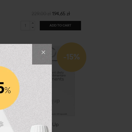
229,00 zł
194,65 zł
ADD TO CART
×
-15%
CollUp