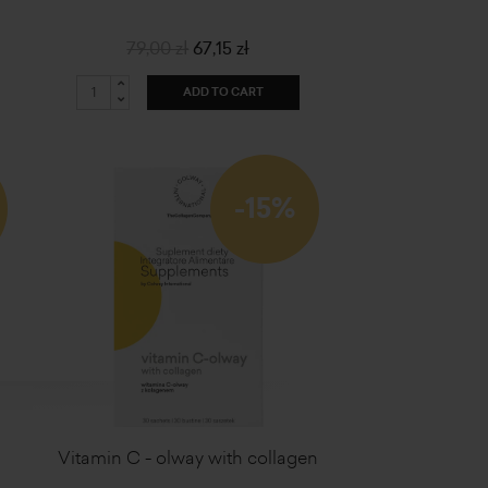
79,00 zł
67,15 zł
ADD TO CART
-15%
Vitamin C - olway with collagen