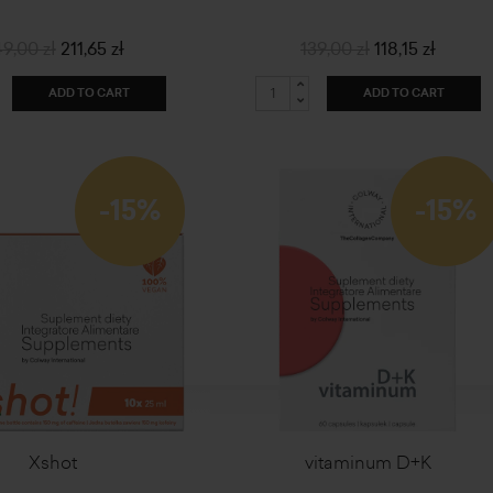
9,00 zł
211,65 zł
139,00 zł
118,15 zł
ADD TO CART
ADD TO CART
-15%
-15%
Xshot
vitaminum D+K