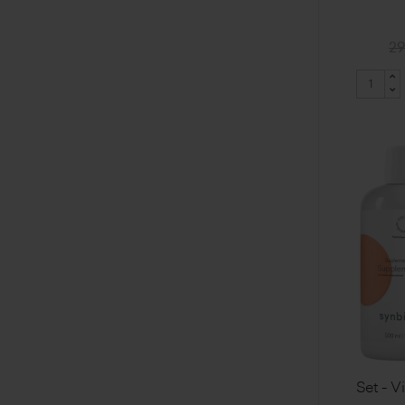
29
Set - V