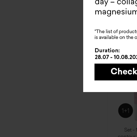
19
Set -
contour