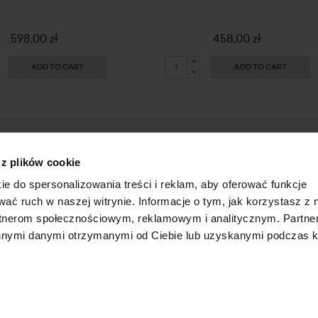
598,00 zł
458,00 zł
ADD TO CART
ADD TO CART
HOME
ONLINE STORE
 z plików cookie
ABOUT US
LOGIN
ie do spersonalizowania treści i reklam, aby oferować funkcje
INFORMATION
SUBSCRIBE FOR A NEWSLETTER
wać ruch w naszej witrynie. Informacje o tym, jak korzystasz z 
FAQ
SHAREHOLDER
rtnerom społecznościowym, reklamowym i analitycznym. Partn
CONTACT
 innymi danymi otrzymanymi od Ciebie lub uzyskanymi podczas k