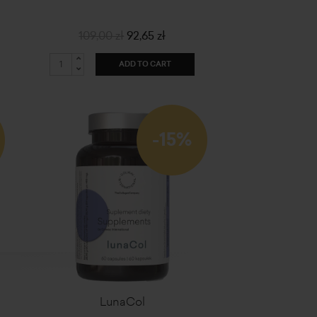
109,00 zł
92,65 zł
ADD TO CART
-15%
LunaCol