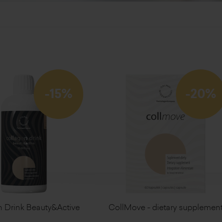
-15%
-20%
 Drink Beauty&Active
CollMove - dietary supplemen