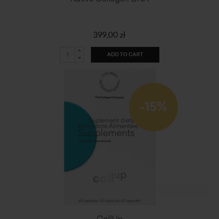
399,00 zł
ADD TO CART
-15%
CollUp