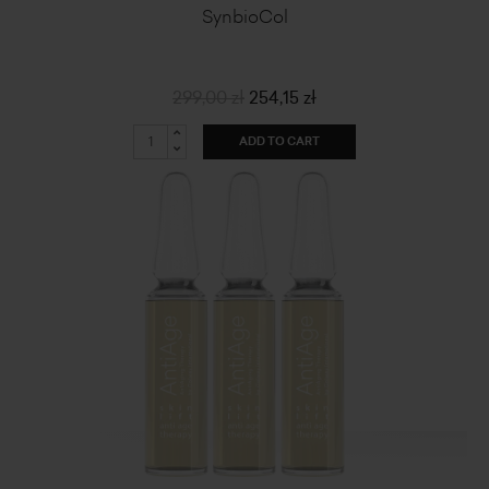
SynbioCol
299,00 zł
254,15 zł
ADD TO CART