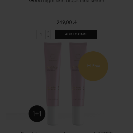
Good night skin drops face serum
249,00 zł
ADD TO CART
1+1 Free