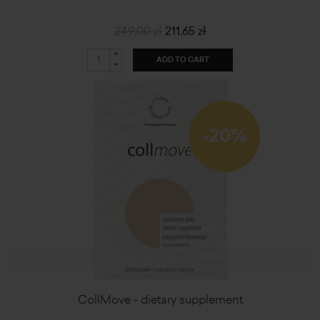
249,00 zł
211,65 zł
ADD TO CART
-20%
CollMove - dietary supplement