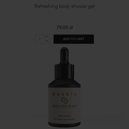
Refreshing body shower gel
79,00 zł
ADD TO CART