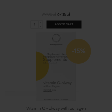
79,00 zł
67,15 zł
ADD TO CART
-15%
Vitamin C - olway with collagen