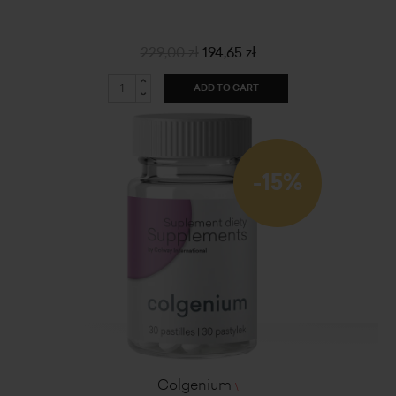
229,00 zł
194,65 zł
ADD TO CART
-15%
Colgenium
\