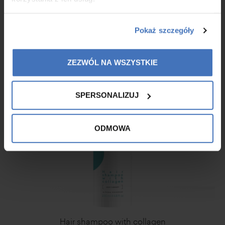
Pokaż szczegóły
169,00 zł
143,65 zł
ADD TO CART
ZEZWÓL NA WSZYSTKIE
SPERSONALIZUJ
ODMOWA
Hair shampoo with collagen