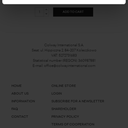
79,00 zł
ADD TO CART
Colway International S.A.
Seat: ul. Hippiczna 2, 84-207 Koleczkowo
VAT: 5272731683
Statistical number (REGON): 360987881
E-mail:
office@colwayinternational.com
HOME
ONLINE STORE
ABOUT US
LOGIN
INFORMATION
SUBSCRIBE FOR A NEWSLETTER
FAQ
SHAREHOLDER
CONTACT
PRIVACY POLICY
TERMS OF COOPERATION