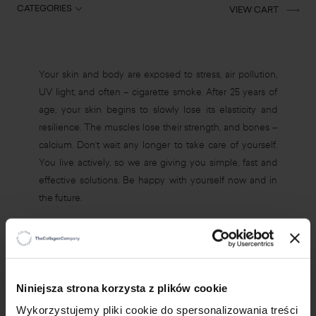
CATEGORIES
VIEW CART
Your skin and body are exposed to stress, air pollution,
UV light, and often – cigarette smoke. After 25 years of
age, your skin begins to slowly lose its elasticity and
resilience. The muscles lose their strength, and bones –
calcium. Don’t wait any longer to take care of yourself.
You live actively, so we are giving you simple, fast and
effective solutions. Be happy with yourself now and in
the future.
Do you know what your skin needs? Well, you are lucky
because it is thicker and more resistant to adverse
external factors than woman’s skin. It still needs support
though. It needs a proper hydration, nourishment and
×
Niniejsza strona korzysta z plików cookie
powerful antioxidants. Give it the force of active
Wykorzystujemy pliki cookie do spersonalizowania treści