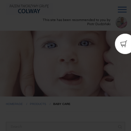
This site has been recommended to you by
Piotr Dudziński
HOMEPAGE
PRODUCTS
BABY CARE