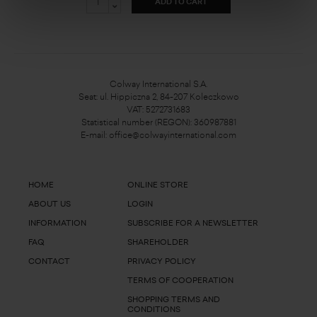
ADD TO CART
Colway International S.A.
Seat: ul. Hippiczna 2, 84-207 Koleczkowo
VAT: 5272731683
Statistical number (REGON): 360987881
E-mail:
office@colwayinternational.com
HOME
ONLINE STORE
ABOUT US
LOGIN
INFORMATION
SUBSCRIBE FOR A NEWSLETTER
FAQ
SHAREHOLDER
CONTACT
PRIVACY POLICY
TERMS OF COOPERATION
SHOPPING TERMS AND
CONDITIONS