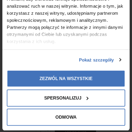
analizować ruch w naszej witrynie. Informacje o tym, jak
korzystasz z naszej witryny, udostępniamy partnerom
społecznościowym, reklamowym i analitycznym.
Partnerzy mogą połączyć te informacje z innymi danymi
otrzymanymi od Ciebie lub uzyskanymi podczas
korzystania z ich usług.
Pokaż szczegóły
ZEZWÓL NA WSZYSTKIE
SPERSONALIZUJ
Baby wash gel
ODMOWA
139,00 zł