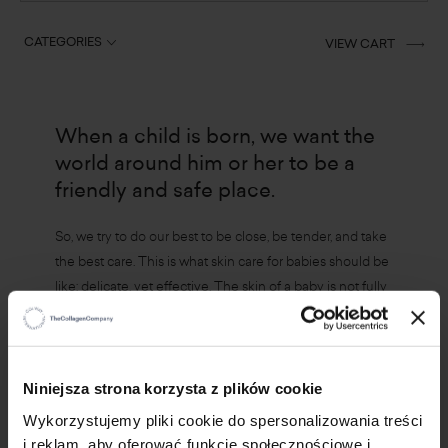
CATEGORIES
VIEW CART
When a child is born, we want the
world around him or her to be a
friendly and safe place.
So, we try to do our best to be close, be tender, and take
the best care. This is what skin care for babies should be
like: delicate, yet effective. The skin of a baby is not fully
mature. The epidermis is thin and due to insufficient
natural moisturisation it loses water easily. It is also less
immune to external factors and dirt. For baby care and
×
hygiene we have created the unique Baby Care range
Niniejsza strona korzysta z plików cookie
of products.
Wykorzystujemy pliki cookie do spersonalizowania treści
i reklam, aby oferować funkcje społecznościowe i