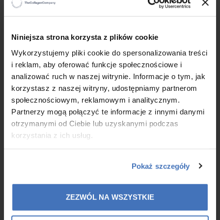
Basket content
Refresh
Clear
×
Niniejsza strona korzysta z plików cookie
Wykorzystujemy pliki cookie do spersonalizowania treści
i reklam, aby oferować funkcje społecznościowe i
analizować ruch w naszej witrynie. Informacje o tym, jak
Your basket is empty
korzystasz z naszej witryny, udostępniamy partnerom
społecznościowym, reklamowym i analitycznym.
Partnerzy mogą połączyć te informacje z innymi danymi
otrzymanymi od Ciebie lub uzyskanymi podczas
Continue shopping
NEXT
korzystania z ich usług.
Pokaż szczegóły
Colway International S.A.
ZEZWÓL NA WSZYSTKIE
Seat: ul. Hippiczna 2, 84-207 Koleczkowo
VAT: 5272731683
Statistical number (REGON): 360987881