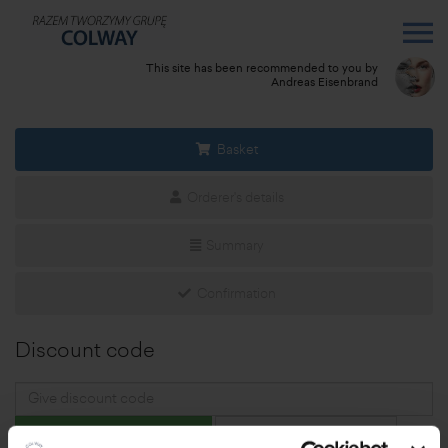
This site has been recommended to you by
Andreas Eisenbrand
Basket
Orderer's details
Summary
Confirmation
Discount code
Confirm discount code
Delete discount code