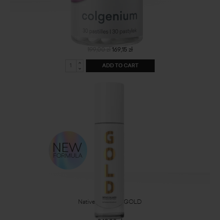
Colgenium
\
199,00 zł
169,15 zł
ADD TO CART
Native Collagen GOLD