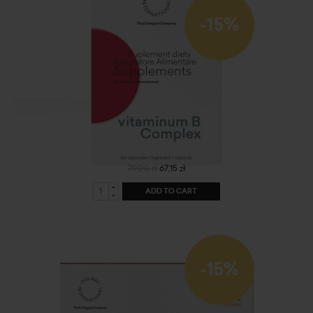
-15%
vitaminum B Complex
79,00 zł
67,15 zł
ADD TO CART
-15%