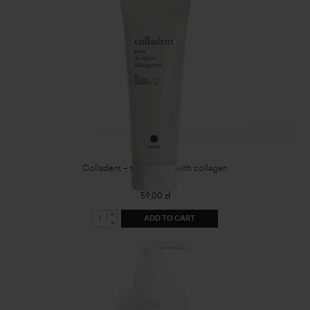
Colladent – toothpaste with collagen
59,00 zł
ADD TO CART