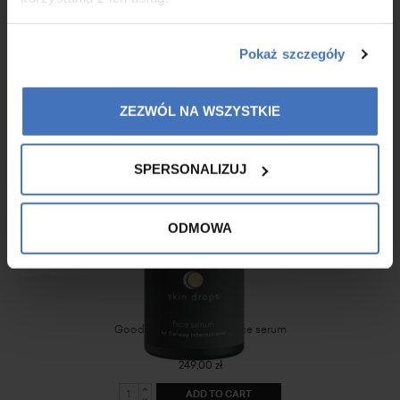
Native Collagen DNA
Pokaż szczegóły
399,00 zł
ADD TO CART
ZEZWÓL NA WSZYSTKIE
SPERSONALIZUJ
ODMOWA
Good night skin drops face serum
249,00 zł
ADD TO CART