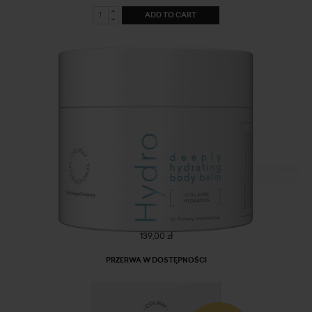
ADD TO CART
Deeply hydrating body balm
139,00 zł
PRZERWA W DOSTĘPNOŚCI