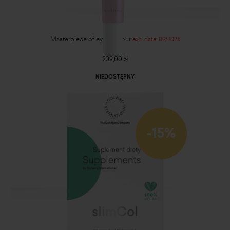
Masterpiece of eye contour
exp. date: 09/2026
209,00 zł
NIEDOSTĘPNY
-15%
SlimCol