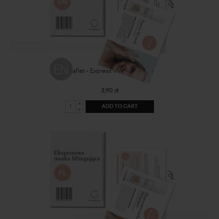
Leaflet - Express lift mask - ENG
3,90 zł
ADD TO CART