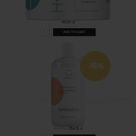
MINI - Nawilżający balsam do ciała
49,00 zł
ADD TO CART
-15%
SynbioCol
299,00 zł
254,15 zł