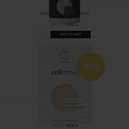
Collagen Drink Beauty&Active
249,00 zł
211,65 zł
ADD TO CART
-20%
CollMove - dietary supplement
139,00 zł
118,15 zł