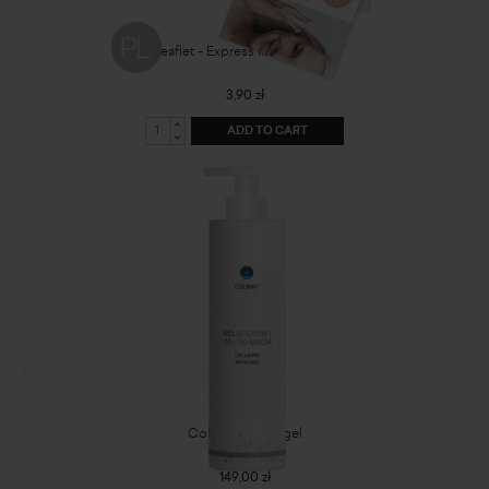
Leaflet - Express lift mask - PL
3,90 zł
ADD TO CART
Collagen wash gel
149,00 zł