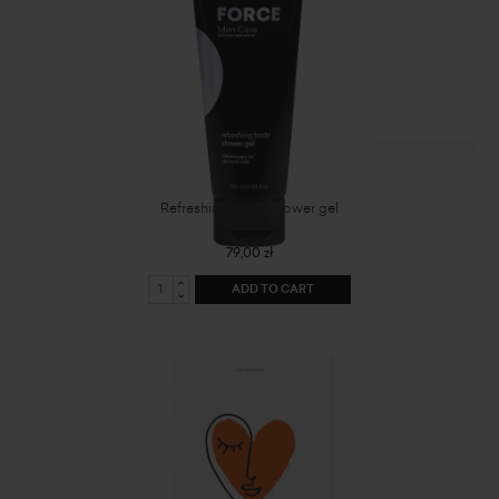
Refreshing body shower gel
79,00 zł
ADD TO CART