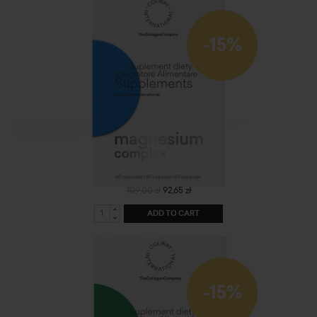
-15%
Magnesium Complex
109,00 zł
92,65 zł
ADD TO CART
-15%