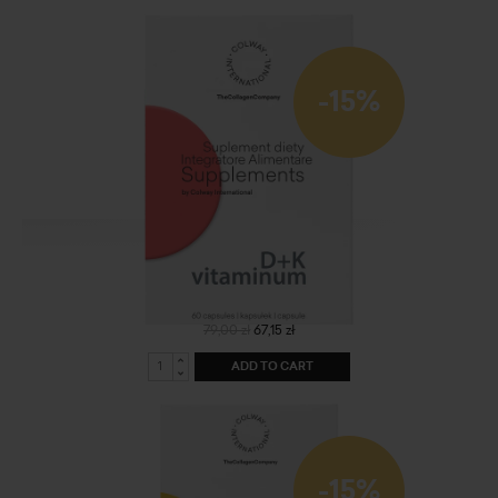
-15%
vitaminum D+K
79,00 zł
67,15 zł
ADD TO CART
-15%