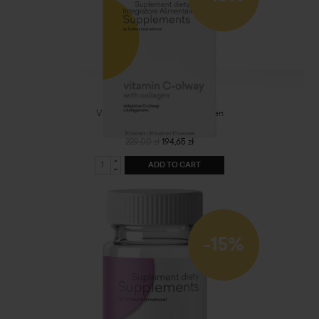
Vitamin C - olway with collagen
229,00 zł
194,65 zł
ADD TO CART
-15%