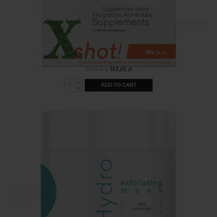
Xshot
169,00 zł
143,65 zł
ADD TO CART