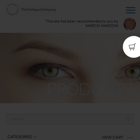
This site has been recommended to you by
MARCO MANZONI
Do you have any questions? Call me:
3938382757
PRODUCTS
CATEGORIES
VIEW CART