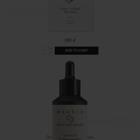
Stay Young notebook
2,50 zł
ADD TO CART
Double C Glow skin drops