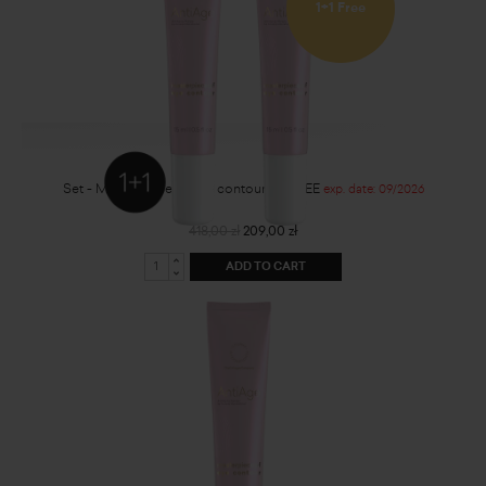
1+1 Free
Set - Masterpiece of eye contour 1+1 FREE
exp. date: 09/2026
418,00 zł
209,00 zł
ADD TO CART