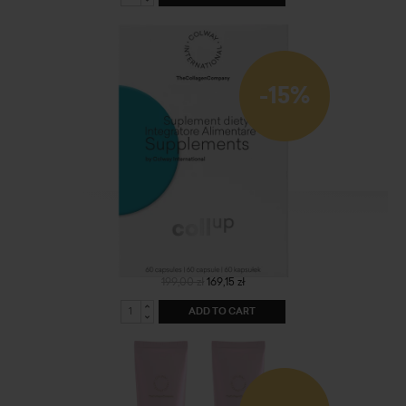
-15%
CollUp
199,00 zł
169,15 zł
ADD TO CART