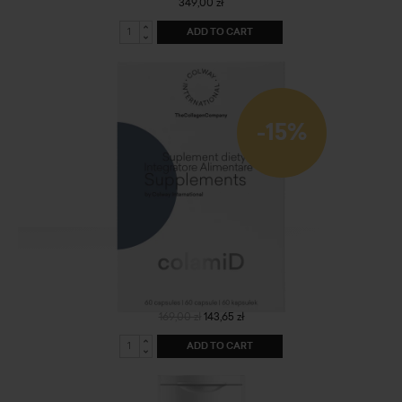
349,00 zł
ADD TO CART
-15%
ColamiD
169,00 zł
143,65 zł
ADD TO CART