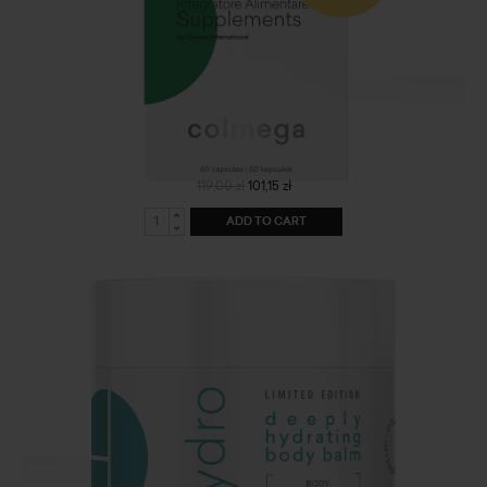
Colmega
119,00 zł
101,15 zł
ADD TO CART