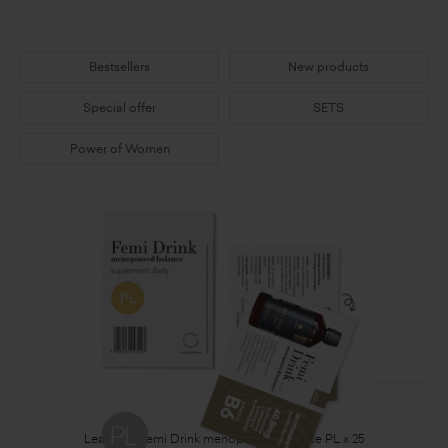
Bestsellers
New products
Special offer
SETS
Power of Women
Leaflets - Femi Drink menopause&balance PL x 25