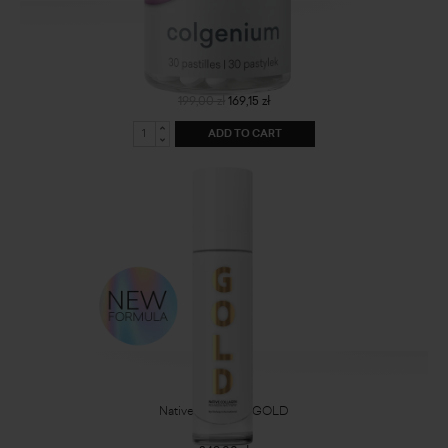
Colgenium
\
199,00 zł
169,15 zł
ADD TO CART
Native Collagen GOLD