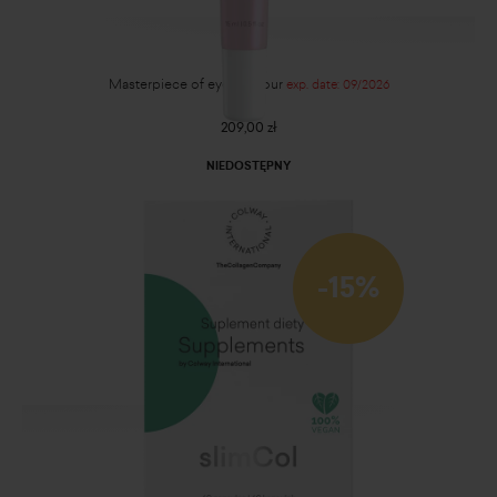
Masterpiece of eye contour
exp. date: 09/2026
209,00 zł
NIEDOSTĘPNY
-15%
SlimCol