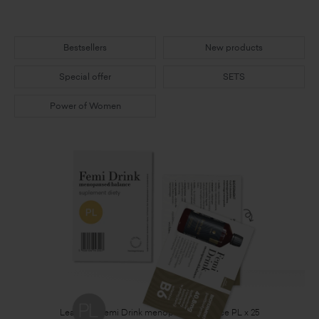
Bestsellers
New products
Special offer
SETS
Power of Women
Leaflets - Femi Drink menopause&balance PL x 25