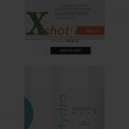
Xshot
169,00 zł
143,65 zł
ADD TO CART