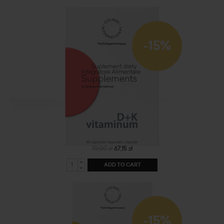
-15%
vitaminum D+K
79,00 zł
67,15 zł
ADD TO CART
-15%