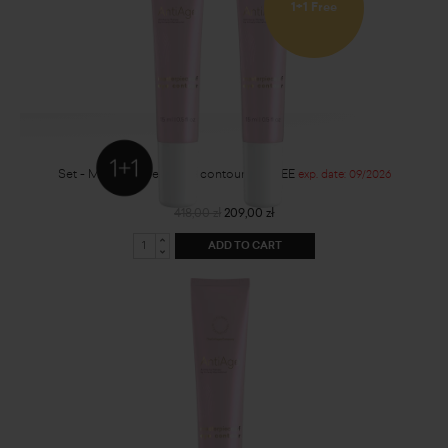
1+1 Free
Set - Masterpiece of eye contour 1+1 FREE
exp. date: 09/2026
418,00 zł
209,00 zł
ADD TO CART