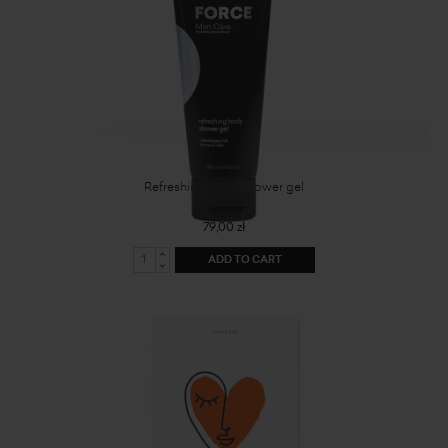
Refreshing body shower gel
79,00 zł
ADD TO CART