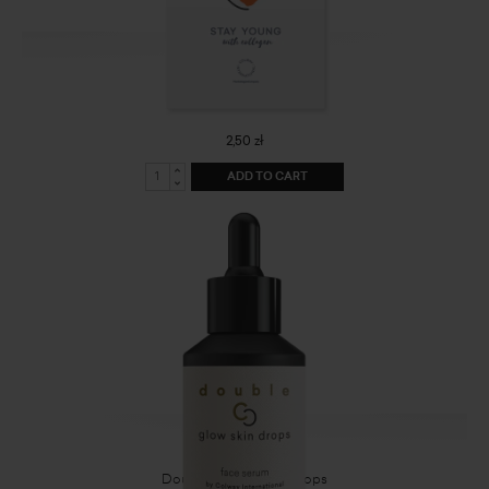
Stay Young notebook
2,50 zł
ADD TO CART
Double C Glow skin drops