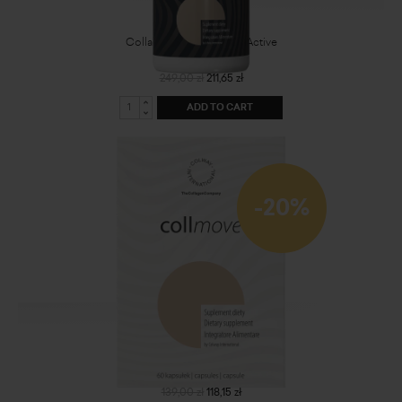
Collagen Drink Beauty&Active
249,00 zł
211,65 zł
ADD TO CART
-20%
CollMove - dietary supplement
139,00 zł
118,15 zł