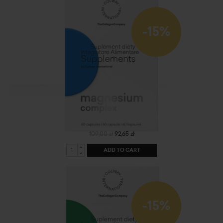
-15%
Magnesium Complex
109,00 zł
92,65 zł
ADD TO CART
-15%