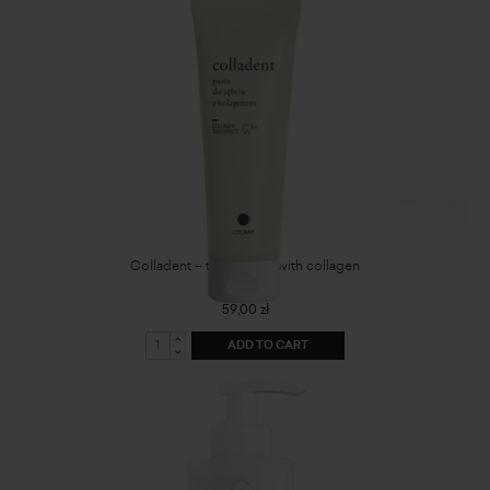
Colladent – toothpaste with collagen
59,00 zł
ADD TO CART