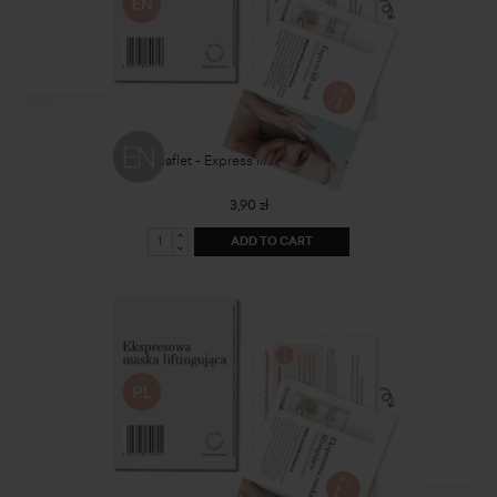
Leaflet - Express lift mask - ENG
3,90 zł
ADD TO CART