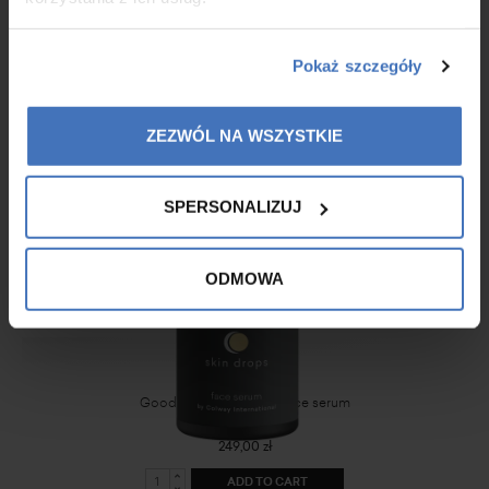
Native Collagen DNA
Pokaż szczegóły
399,00 zł
ADD TO CART
ZEZWÓL NA WSZYSTKIE
SPERSONALIZUJ
ODMOWA
Good night skin drops face serum
249,00 zł
ADD TO CART