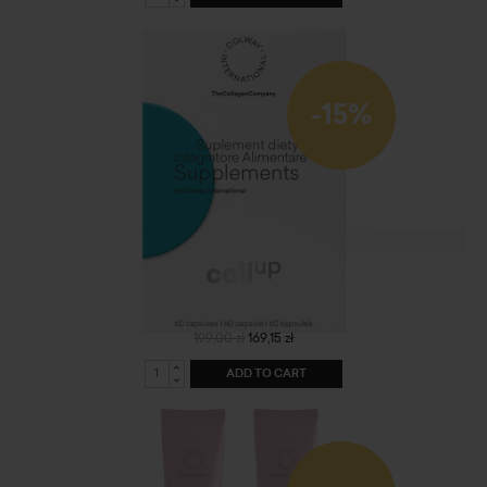
-15%
CollUp
199,00 zł
169,15 zł
ADD TO CART