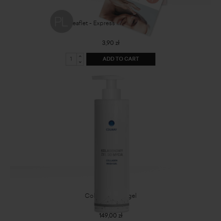
Leaflet - Express lift mask - PL
3,90 zł
ADD TO CART
Collagen wash gel
149,00 zł