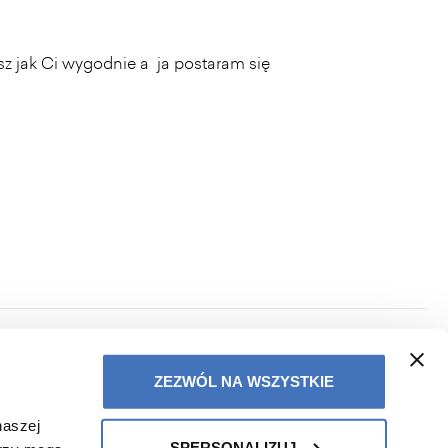
z jak Ci wygodnie a ja postaram się
PRIVACY POLICY
ZEZWÓL NA WSZYSTKIE
TERMS OF COOPERATION
SHOPPING TERMS AND
naszej
CONDITIONS
SPERSONALIZUJ