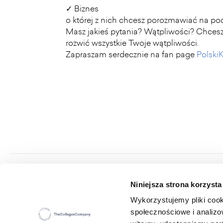
✓ Biznes
o której z nich chcesz porozmawiać na po
Masz jakieś pytania? Wątpliwości? Chcesz
rozwić wszystkie Twoje wątpliwości.
Zapraszam serdecznie na fan page
Polski
Colway International S.A.
Niniejsza strona korzysta
Seat: ul. Hippiczna 2, 84-207 Koleczkowo
VAT: 5272731683
Wykorzystujemy pliki cook
Statistical number (REGON): 360987881
społecznościowe i analizo
E-mail:
office@colwayinternational.com