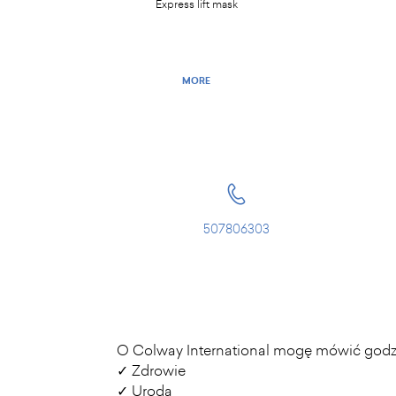
Express lift mask
MORE
507806303
O Colway International mogę mówić godzin
✓ Zdrowie
✓ Uroda