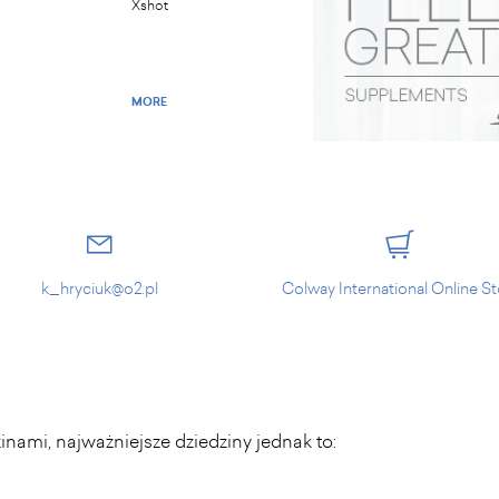
Xshot
MORE
k_hryciuk@o2.pl
Colway International Online S
ami, najważniejsze dziedziny jednak to: