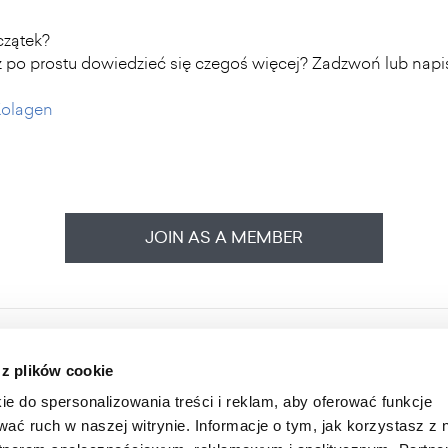
czątek?
 po prostu dowiedzieć się czegoś więcej? Zadzwoń lub napis
Kolagen
JOIN AS A MEMBER
HOME
ONLINE STORE
 z plików cookie
ABOUT US
LOGIN
ie do spersonalizowania treści i reklam, aby oferować funkcje
INFORMATION
SUBSCRIBE FOR A NEWSLETTER
wać ruch w naszej witrynie. Informacje o tym, jak korzystasz z 
FAQ
SHAREHOLDER