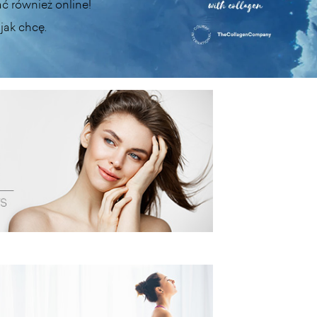
ć również online!
jak chcę.