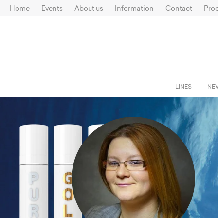
Home
Events
About us
Information
Contact
Prod
LINES
NE