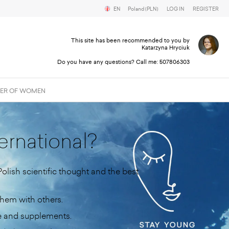
EN
Poland (PLN)
LOG IN
REGISTER
This site has been recommended to you by
Katarzyna Hryciuk
Do you have any questions? Call me:
507806303
ER OF WOMEN
ernational?
olish scientific thought and the best
 them with others.
re and supplements.