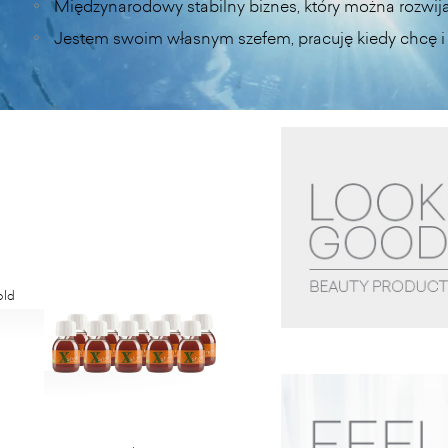
Międzynarodowy stabilny biznes, który można rozwija
Jestem swoim własnym szefem, pracuję kiedy chcę i 
old