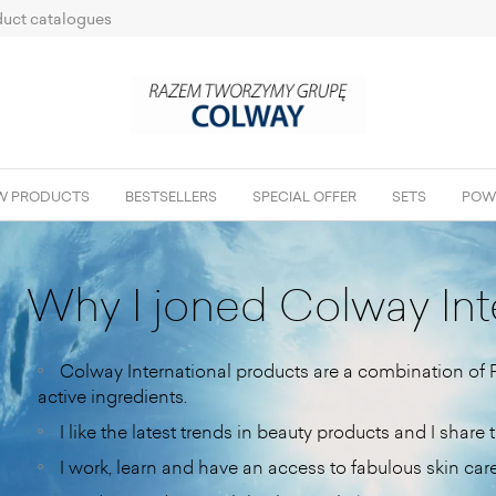
uct catalogues
W PRODUCTS
BESTSELLERS
SPECIAL OFFER
SETS
POW
Why I joned Colway Int
Colway International products are a combination of P
active ingredients.
I like the latest trends in beauty products and I share
I work, learn and have an access to fabulous skin ca