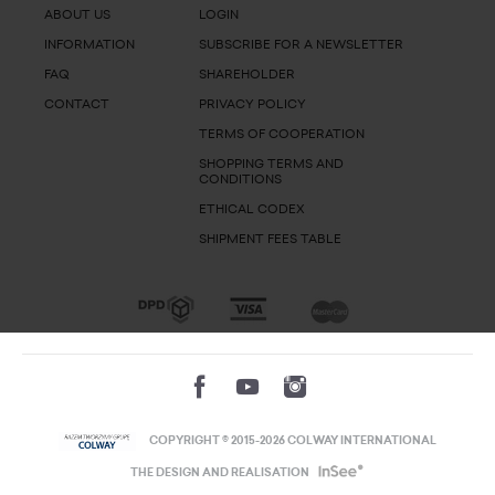
ABOUT US
LOGIN
INFORMATION
SUBSCRIBE FOR A NEWSLETTER
FAQ
SHAREHOLDER
CONTACT
PRIVACY POLICY
TERMS OF COOPERATION
SHOPPING TERMS AND
CONDITIONS
ETHICAL CODEX
SHIPMENT FEES TABLE
COPYRIGHT © 2015-2026 COLWAY INTERNATIONAL
THE DESIGN AND REALISATION