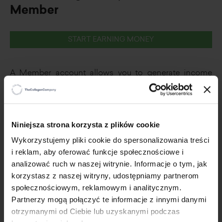
Member
.
START EARNING MONEY
A Member account allows you to generate income
through a personal online store. Registration as a
Member requires acceptance of the cooperation
regulations. At the start you will get a 25% discount on
products. After accumulating 50 VPs (from your own
×
Niniejsza strona korzysta z plików cookie
orders and orders of people to whom you
Wykorzystujemy pliki cookie do spersonalizowania treści
recommended your store) the discount will increase to
i reklam, aby oferować funkcje społecznościowe i
40%.
analizować ruch w naszej witrynie. Informacje o tym, jak
Place your first order for the minimum of 50 VP, and
korzystasz z naszej witryny, udostępniamy partnerom
the membership fee will be 1 PLN (1 EUR, 1 GBP, 1 CZK).
społecznościowym, reklamowym i analitycznym.
Start saving as a
Partnerzy mogą połączyć te informacje z innymi danymi
Registered Customer
.
otrzymanymi od Ciebie lub uzyskanymi podczas