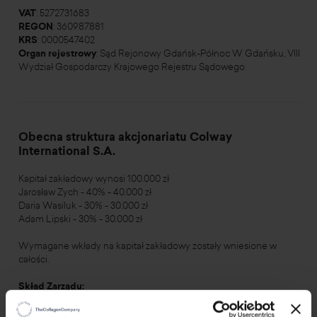
VAT
: 5272731683
REGON
: 360987881
KRS
: 0000547402
Organ rejestrowy
: Sąd Rejonowy Gdańsk-Północ W Gdańsku, VIII
Wydział Gospodarczy Krajowego Rejestru Sądowego
Obecna struktura akcjonariatu Colway
International S.A.
Kapitał zakładowy wynosi 100.000 zł
Jarosław Zych - 40% - 40.000 zł
Daria Wasiluk - 30% - 30.000 zł
Adam Lipski - 30% - 30.000 zł
Wymagane wkłady na kapitał zakładowy zostały wniesione w
całości.
Skład Zarządu:
Adam Lipski - Prezes Zarządu
Daria Wasiluk - Wice Prezes Zarządu