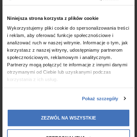
Do składania oświadczeń woli w zakresie praw i obowiązków
majątkowych Spółki oraz podpisywania w jej imieniu upoważniony jest
×
Niniejsza strona korzysta z plików cookie
samodzielnie każdy Członek Zarządu.
Wykorzystujemy pliki cookie do spersonalizowania treści
Skład Rady Nadzorczej
i reklam, aby oferować funkcje społecznościowe i
Ryszard Armanowski - Przewodniczący Rady
analizować ruch w naszej witrynie. Informacje o tym, jak
Nadzorczej
korzystasz z naszej witryny, udostępniamy partnerom
Nikita Zych - członek RN
społecznościowym, reklamowym i analitycznym.
Tomasz Wasiluk - członek RN
Partnerzy mogą połączyć te informacje z innymi danymi
otrzymanymi od Ciebie lub uzyskanymi podczas
korzystania z ich usług.
Komunikaty:
Pokaż szczegóły
ZEZWÓL NA WSZYSTKIE
2020.04.0
1
Dematerializacja akcji
Rozwiń