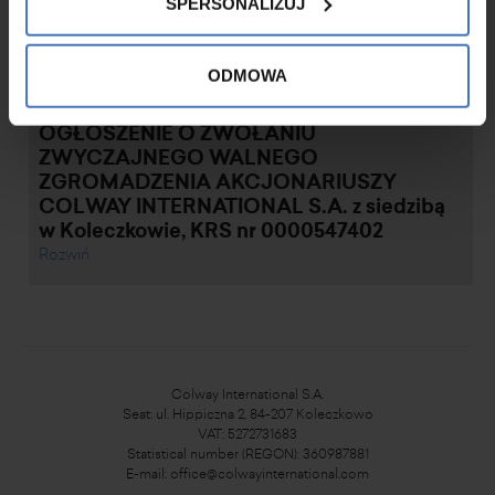
SPERSONALIZUJ
ODMOWA
2020.06.09
OGŁOSZENIE O ZWOŁANIU
ZWYCZAJNEGO WALNEGO
ZGROMADZENIA AKCJONARIUSZY
COLWAY INTERNATIONAL S.A. z siedzibą
w Koleczkowie, KRS nr 0000547402
Rozwiń
Colway International S.A.
Seat: ul. Hippiczna 2, 84-207 Koleczkowo
VAT: 5272731683
Statistical number (REGON): 360987881
E-mail:
office@colwayinternational.com