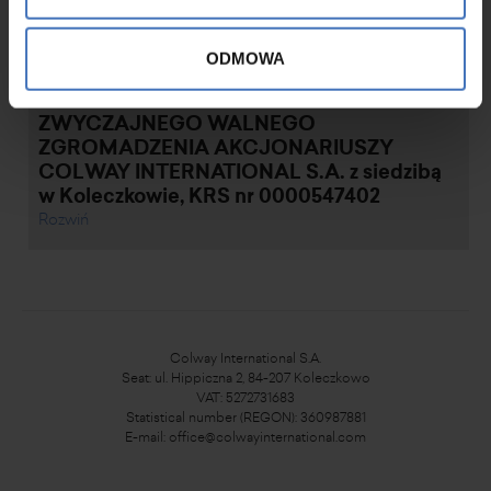
ODMOWA
2020.06.09
OGŁOSZENIE O ZWOŁANIU
ZWYCZAJNEGO WALNEGO
ZGROMADZENIA AKCJONARIUSZY
COLWAY INTERNATIONAL S.A. z siedzibą
w Koleczkowie, KRS nr 0000547402
Rozwiń
Colway International S.A.
Seat: ul. Hippiczna 2, 84-207 Koleczkowo
VAT: 5272731683
Statistical number (REGON): 360987881
E-mail:
office@colwayinternational.com