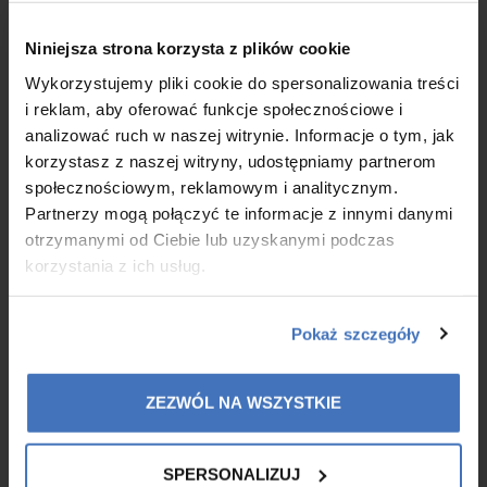
Do składania oświadczeń woli w zakresie praw i obowiązków
majątkowych Spółki oraz podpisywania w jej imieniu upoważniony jest
×
Niniejsza strona korzysta z plików cookie
samodzielnie każdy Członek Zarządu.
Wykorzystujemy pliki cookie do spersonalizowania treści
Skład Rady Nadzorczej
i reklam, aby oferować funkcje społecznościowe i
Ryszard Armanowski - Przewodniczący Rady
analizować ruch w naszej witrynie. Informacje o tym, jak
Nadzorczej
Nikita Zych - członek RN
korzystasz z naszej witryny, udostępniamy partnerom
Tomasz Wasiluk - członek RN
społecznościowym, reklamowym i analitycznym.
Partnerzy mogą połączyć te informacje z innymi danymi
otrzymanymi od Ciebie lub uzyskanymi podczas
korzystania z ich usług.
Komunikaty:
Pokaż szczegóły
2020.04.0
1
ZEZWÓL NA WSZYSTKIE
Dematerializacja akcji
Rozwiń
SPERSONALIZUJ