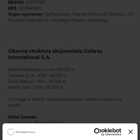
REGON
: 360987881
KRS
: 0000547402
Organ rejestrowy
: Sąd Rejonowy Gdańsk-Północ W Gdańsku, VIII
Wydział Gospodarczy Krajowego Rejestru Sądowego
Obecna struktura akcjonariatu Colway
International S.A.
Kapitał zakładowy wynosi 100.000 zł
Jarosław Zych - 40% - 40.000 zł
Daria Wasiluk - 30% - 30.000 zł
Adam Lipski - 30% - 30.000 zł
Wymagane wkłady na kapitał zakładowy zostały wniesione w
całości.
Skład Zarządu:
Adam Lipski - Prezes Zarządu
Daria Wasiluk - Wice Prezes Zarządu