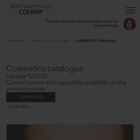
This site has been recommended to you by
Iveta Bérešová
HOMEPAGE
PRODUCT CATALOGUES
COSMETICS CATALOGUE
Cosmetics catalogue
Update 12.2022
Current prices and capacities available on the
product pages.
DOWNLOAD
~ 3 MB (PDF)