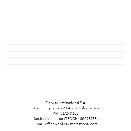
Colway International S.A.
Seat: ul. Hippiczna 2, 84-207 Koleczkowo
VAT: 5272731683
Statistical number (REGON): 360987881
E-mail:
office@colwayinternational.com