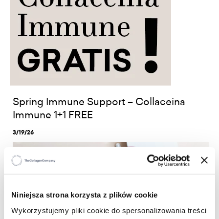
Spring Immune Support – Collaceina
Immune 1+1 FREE
3/19/26
Niniejsza strona korzysta z plików cookie
Wykorzystujemy pliki cookie do spersonalizowania treści
Spring is a time for the body to regenerate, but also a
period