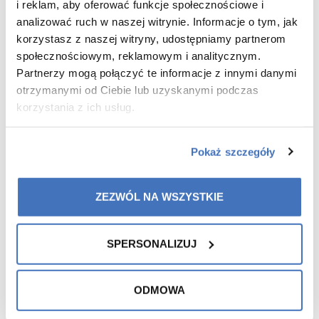
i reklam, aby oferować funkcje społecznościowe i
of increased susceptibility to infections
.
Temperature
changes
,
higher activity levels
, and
post-winter fatigue
analizować ruch w naszej witrynie. Informacje o tym, jak
mean that the
immune system may need additional support
.
korzystasz z naszej witryny, udostępniamy partnerom
społecznościowym, reklamowym i analitycznym.
That’s why
starting March 20
we have prepared a
special
Partnerzy mogą połączyć te informacje z innymi danymi
offer
:
otrzymanymi od Ciebie lub uzyskanymi podczas
Bundle – Collaceina Immune 1+1 FREE!
korzystania z ich usług.
Collaceina Immune is a
dietary supplement that combines
Pokaż szczegóły
ingredients supporting the body’s natural defense
mechanisms and regenerative processes
.
ZEZWÓL NA WSZYSTKIE
Regular supplementation may support the proper
functioning of the immune system
and
help the body cope
with everyday challenges
.
SPERSONALIZUJ
Offer valid while supplies last.
ODMOWA
Product expiration date: 07/2026.