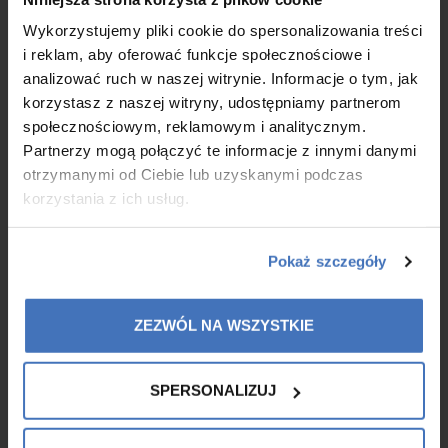
×
When this system becomes unbalanced, your body lets you
know through heaviness after meals, low energy, poor sleep,
Wykorzystujemy pliki cookie do spersonalizowania treści
and irregular digestion.
i reklam, aby oferować funkcje społecznościowe i
analizować ruch w naszej witrynie. Informacje o tym, jak
korzystasz z naszej witryny, udostępniamy partnerom
MORE
społecznościowym, reklamowym i analitycznym.
Partnerzy mogą połączyć te informacje z innymi danymi
otrzymanymi od Ciebie lub uzyskanymi podczas
korzystania z ich usług.
Pokaż szczegóły
ZEZWÓL NA WSZYSTKIE
SPERSONALIZUJ