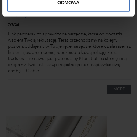
ODMOWA
Masz link partnerski - Teraz masz też coś
więcej.
7/7/26
Link partnerski to sprawdzone narzędzie, które od początku
wspiera Twoją rekrutację. Teraz przechodzimy na kolejny
poziom, oddajemy w Twoje ręce narzędzie, które działa razem z
linkiem i jeszcze mocniej zabezpiecza każdą relację, którą
budujesz. Bo nawet jeśli potencjalny Klient trafi na stronę inną
drogą niż Twój link, zakup i rejestracja i tak znajdą właściwą
osobę — Ciebie.
MORE