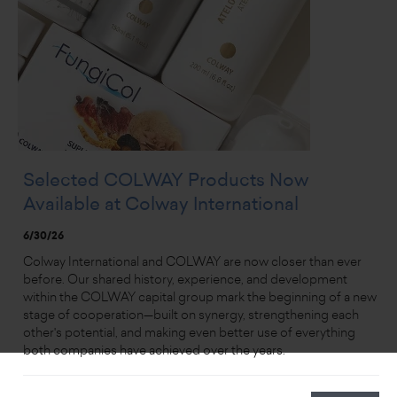
Selected COLWAY Products Now
Available at Colway International
6/30/26
Colway International and COLWAY are now closer than ever
before. Our shared history, experience, and development
within the COLWAY capital group mark the beginning of a new
stage of cooperation—built on synergy, strengthening each
other's potential, and making even better use of everything
both companies have achieved over the years.