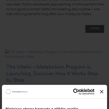
new daily rhythm are already approaching. It is the perfect time
to turn good summer habits into a lasting daily routine – one
that will bring benefits long after your holiday tan fades.
MORE
The Vitalni – Metabolism Program Is
Launching. Discover How It Works Step
by Step.
7/10/26
Metabolism is about much more than body weight. It includes
your gut, microbiota, digestion, daily rhythm, hydration, sleep,
and everyday habits that determine how you function each day.
Niniejsza strona korzysta z plików cookie