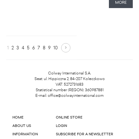
MORE
1
2
3
4
5
6
7
8
9
10
Colway International S.A.
Seat: ul. Hippiczna 2, 84-207 Koleczkowo
VAT: 5272731683
Statistical number (REGON): 360987881
E-mail:
office@colwayinternational.com
HOME
ONLINE STORE
ABOUT US
LOGIN
INFORMATION
SUBSCRIBE FOR A NEWSLETTER