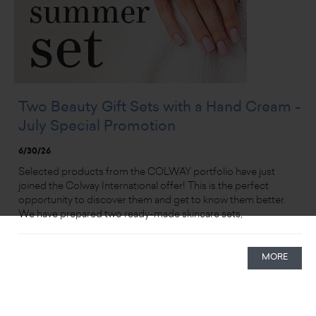
Two Beauty Gift Sets with a Hand Cream -
July Special Promotion
6/30/26
Selected products from the COLWAY portfolio have just
joined the Colway International offer! This is the perfect
opportunity to discover them and get to know them better.
We have prepared two ready-made skincare sets,
MORE