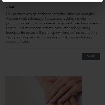
7/7/26
Link partnerski to sprawdzone narzędzie, które od początku
wspiera Twoją rekrutację. Teraz przechodzimy na kolejny
poziom, oddajemy w Twoje ręce narzędzie, które działa razem z
linkiem i jeszcze mocniej zabezpiecza każdą relację, którą
budujesz. Bo nawet jeśli potencjalny Klient trafi na stronę inną
drogą niż Twój link, zakup i rejestracja i tak znajdą właściwą
osobę — Ciebie.
MORE