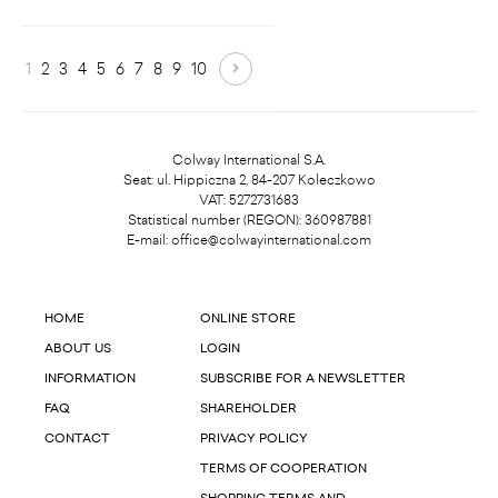
1
2
3
4
5
6
7
8
9
10
Colway International S.A.
Seat: ul. Hippiczna 2, 84-207 Koleczkowo
VAT: 5272731683
Statistical number (REGON): 360987881
E-mail:
office@colwayinternational.com
HOME
ONLINE STORE
ABOUT US
LOGIN
INFORMATION
SUBSCRIBE FOR A NEWSLETTER
FAQ
SHAREHOLDER
CONTACT
PRIVACY POLICY
TERMS OF COOPERATION