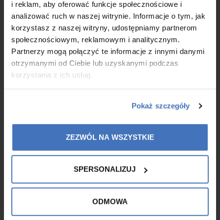
i reklam, aby oferować funkcje społecznościowe i
analizować ruch w naszej witrynie. Informacje o tym, jak
MORE
korzystasz z naszej witryny, udostępniamy partnerom
społecznościowym, reklamowym i analitycznym.
Partnerzy mogą połączyć te informacje z innymi danymi
otrzymanymi od Ciebie lub uzyskanymi podczas
korzystania z ich usług.
Pokaż szczegóły
ZEZWÓL NA WSZYSTKIE
SPERSONALIZUJ
ODMOWA
Masz link partnerski - Teraz masz też coś
więcej.