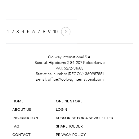
1
2
3
4
5
6
7
8
9
10
Colway International S.A.
Seat: ul. Hippiczna 2, 84-207 Koleczkowo
VAT: 5272731683
Statistical number (REGON): 360987881
E-mail:
office@colwayinternational.com
HOME
ONLINE STORE
ABOUT US
LOGIN
INFORMATION
SUBSCRIBE FOR A NEWSLETTER
FAQ
SHAREHOLDER
CONTACT
PRIVACY POLICY