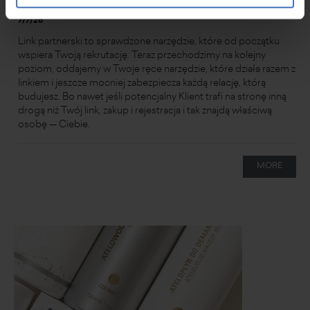
7/7/26
Link partnerski to sprawdzone narzędzie, które od początku
wspiera Twoją rekrutację. Teraz przechodzimy na kolejny
poziom, oddajemy w Twoje ręce narzędzie, które działa razem z
linkiem i jeszcze mocniej zabezpiecza każdą relację, którą
budujesz. Bo nawet jeśli potencjalny Klient trafi na stronę inną
drogą niż Twój link, zakup i rejestracja i tak znajdą właściwą
osobę — Ciebie.
MORE