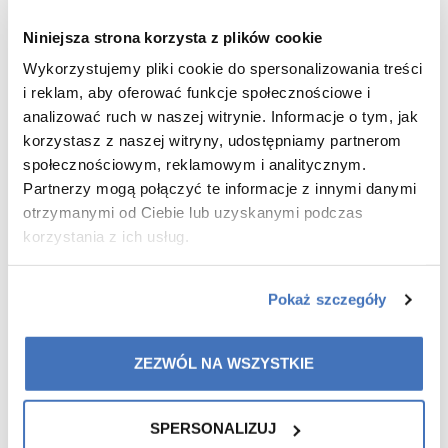
LOG ME IN
Niniejsza strona korzysta z plików cookie
CAN'T REMEMBER YOUR PASSWORD?
Wykorzystujemy pliki cookie do spersonalizowania treści
IS YOUR ACCOUNT INACTIVE?
i reklam, aby oferować funkcje społecznościowe i
analizować ruch w naszej witrynie. Informacje o tym, jak
Zalogowanie oznacza akceptację
Regulaminu
korzystasz z naszej witryny, udostępniamy partnerom
zakupów
i
Regulaminu współpracy
w aktualnym
brzmieniu.
społecznościowym, reklamowym i analitycznym.
Partnerzy mogą połączyć te informacje z innymi danymi
otrzymanymi od Ciebie lub uzyskanymi podczas
korzystania z ich usług.
Pokaż szczegóły
Colway International S.A.
Seat: ul. Hippiczna 2, 84-207 Koleczkowo
VAT: 5272731683
ZEZWÓL NA WSZYSTKIE
Statistical number (REGON): 360987881
E-mail:
office@colwayinternational.com
SPERSONALIZUJ