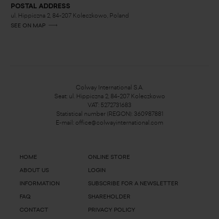
POSTAL ADDRESS
ul. Hippiczna 2, 84-207 Koleczkowo, Poland
SEE ON MAP
Colway International S.A.
Seat: ul. Hippiczna 2, 84-207 Koleczkowo
VAT: 5272731683
Statistical number (REGON): 360987881
E-mail:
office@colwayinternational.com
HOME
ONLINE STORE
ABOUT US
LOGIN
INFORMATION
SUBSCRIBE FOR A NEWSLETTER
FAQ
SHAREHOLDER
CONTACT
PRIVACY POLICY