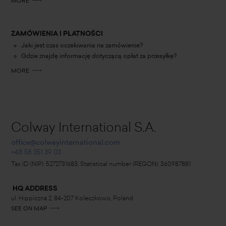
MORE
ZAMÓWIENIA I PŁATNOŚCI
Jaki jest czas oczekiwania na zamówienie?
Gdzie znajdę informację dotyczącą opłat za przesyłkę?
MORE
Colway International S.A.
office@colwayinternational.com
+48 58 351 39 03
Tax ID (NIP): 5272731683, Statistical number (REGON): 360987881
HQ ADDRESS
ul. Hippiczna 2, 84-207 Koleczkowo, Poland
SEE ON MAP