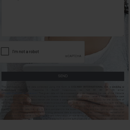
SEND
The administrator of the data collected using the form is
COLWAY INTERNATIONAL S.A. z siedzibą w
Koleczkowie
(address: Hippiczna 2, 84-207 Koleczkowo, tel. +48 58 351 39 03, email:
office@colwayinternational.com
). The given data will be processed in order to enable the use of the Website
functions and, most importantly, making purchases in accordance with art. 6 par. 1 letter b. RODO or in the case
of expressed consent (in accordance with Article 6 paragraph 1 letter a) of the RODO) for the purpose of
sending information about the administrator's products and services or marketing content. You have the right
to access your data, rectify it, demand removal or limitation of processing, the right to object to processing,
the right to transfer data, the right to file a complaint to the supervisory body and the right to withdraw your
consent for processing at any time. Providing personal data is voluntary, however, necessary for realisation of
purchases on the Website or sending relevant information on the terms of granted consent. All information
regarding the processing of the data given in the form and the authorizations of the data subject can be found
in
Privacy Policy
. Click and learn more if the information provided above is not clear enough!